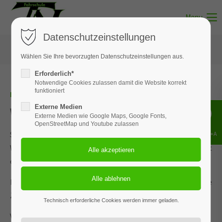
Menu
Datenschutzeinstellungen
Wählen Sie Ihre bevorzugten Datenschutzeinstellungen aus.
Erforderlich*
Notwendige Cookies zulassen damit die Website korrekt
funktioniert
Erledigt
Externe Medien
Wie geht´s weiter?
Externe Medien wie Google Maps, Google Fonts,
OpenStreetMap und Youtube zulassen
Super, Du hast Dich gerade zu einem unserer Kurse angemeldet.
Shift+Alt+A
Wenn alles richtig funktioniert hat, solltest Du eine E-Mail mit
einer Bestätigung bekommen haben.
Dein Platz wurde reserviert. Für eine endgültige und verbindliche
Zusage nehmen wir mit Dir Verbindung auf.
Technisch erforderliche Cookies werden immer geladen.
Vielen Dank und Grüße,