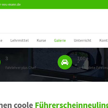
r-neu-mann.de
le
Lehrmittel
Kurse
Galerie
Unterricht
Kont
3
100+
Fahrlehrer plus Chef
verwendete Fahrze
hen coole
Führerscheinneulin