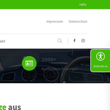
Hilfe
Impressum
Datenschutz
akt
2000+
Shift+Alt+A
uge
Bestandene Prüfungen
ge
aus