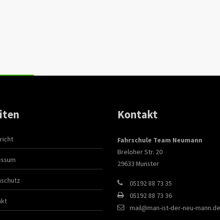
iten
Kontakt
richt
Fahrschule Team Neumann
Breloher Str. 20
essum
29633 Munster
nschutz
05192 88 73 35
05192 88 73 36
akt
mail@man-ist-der-neu-mann.d