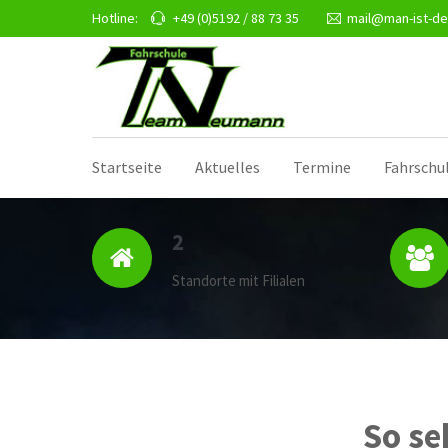
Hotline:
+49 (0)5192 / 88 73 35
mail@man-ist-de
Startseite
Aktuelles
Termine
Fahrschu
2
Standorte mit Filialen
So se