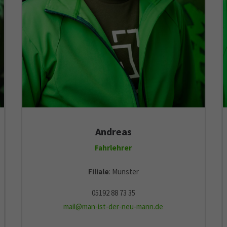
Andreas
Fahrlehrer
Filiale
: Munster
05192 88 73 35
mail@man-ist-der-neu-mann.de