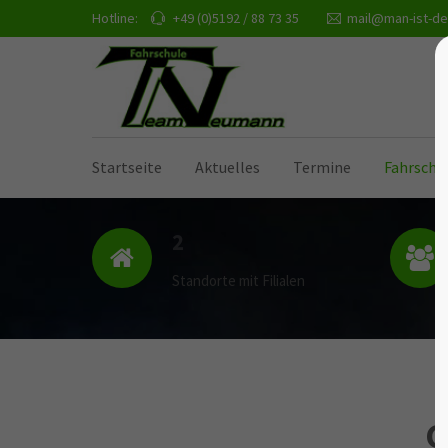
Hotline:
+49 (0)5192 / 88 73 35
mail@man-ist-de
Startseite
Aktuelles
Termine
Fahrschu
2
Standorte mit Filialen
C