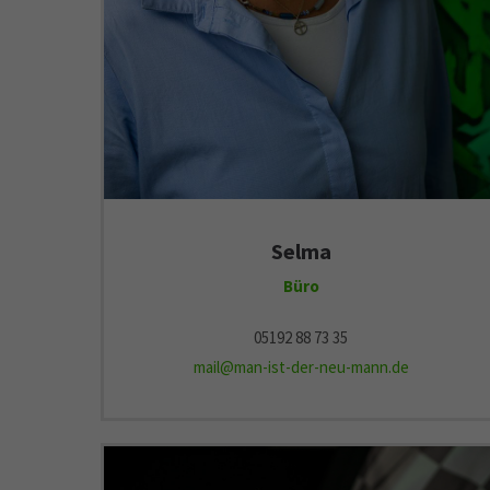
Selma
Büro
05192 88 73 35
mail@man-ist-der-neu-mann.de