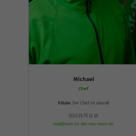
Michael
Chef
Filiale
: Der Chef ist überall
0152 33 75 11 35
mail@man-ist-der-neu-mann.de