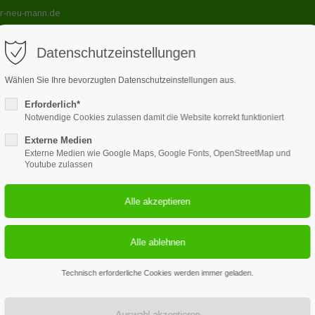
r-neu-mann.de
Datenschutzeinstellungen
Wählen Sie Ihre bevorzugten Datenschutzeinstellungen aus.
Erforderlich*
le
Lehrmittel
Kurse
Galerie
Unterricht
Kont
Notwendige Cookies zulassen damit die Website korrekt funktioniert
Externe Medien
Externe Medien wie Google Maps, Google Fonts, OpenStreetMap und
Youtube zulassen
3
100+
Fahrlehrer plus Chef
verwendete Fahrze
Technisch erforderliche Cookies werden immer geladen.
hef, Fahrlehrer und Ausbildu