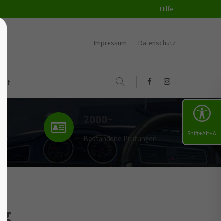
Hilfe
Impressum
Datenschutz
akt
2000+
Shift+Alt+A
uge
Bestandene Prüfungen
ng