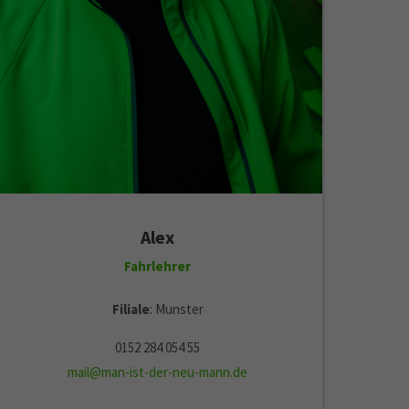
Alex
Fahrlehrer
Filiale
: Munster
0152 284 054 55
mail@man-ist-der-neu-mann.de