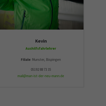
Kevin
Aushilfsfahrlehrer
Filiale
: Munster, Bispingen
05192 88 73 35
mail@man-ist-der-neu-mann.de