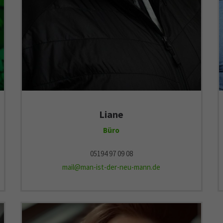
Liane
Büro
05194 97 09 08
mail@man-ist-der-neu-mann.de