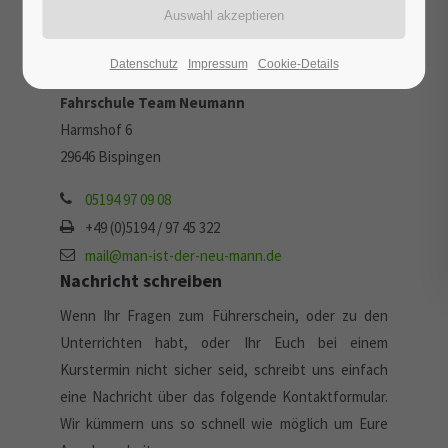
Donnerstag
19.00 - 20.30 Uhr
Kontakt
Datenschutz
Impressum
Cookie-Details
Fahrschule Team Neumann
Harmshof 6
29646 Bispingen
05194 97 09 08
+49 (0)5194 / 97 45 322
mail@man-ist-der-neu-mann.de
Nachricht schreiben
Wenn Ihr Fragen zum Führerschein, oder zu den
Unterrichten habt, oder Ihr Euch bei einem
Kurstermin nicht sicher seid, schreibt uns einfach
eine Nachricht über das folgende Kontaktformular.
Wir kümmern uns so schnell wie möglich um Eure