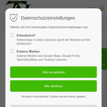
Menu
Datenschutzeinstellungen
Wählen Sie Ihre bevorzugten Datenschutzeinstellungen aus.
Erforderlich*
Notwendige Cookies zulassen damit die Website korrekt
funktioniert
Bürozeiten Bispingen
Externe Medien
Externe Medien wie Google Maps, Google Fonts,
Dienstag
17.00 - 19.00 Uhr
OpenStreetMap und Youtube zulassen
Shift+Alt+A
Donnerstag
17.00 - 19.00 Uhr
Unterrichtszeiten Bispingen
Dienstag
19.00 - 20.30 Uhr
Technisch erforderliche Cookies werden immer geladen.