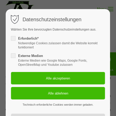
Menu
Datenschutzeinstellungen
Wählen Sie Ihre bevorzugten Datenschutzeinstellungen aus.
Erforderlich*
Allgemeine
Notwendige Cookies zulassen damit die Website korrekt
funktioniert
Termine
Externe Medien
Externe Medien wie Google Maps, Google Fonts,
OpenStreetMap und Youtube zulassen
Shift+Alt+A
Terminkalender für allgemeine und online buchbare
Termine.
Die hier veröffentlichten Termine zeigen Euch, wann Ihr ein
Fahrsicherheitstraining buchen könnt oder ob ein Extra-Kurs -
Technisch erforderliche Cookies werden immer geladen.
wie zum Beispiel ein Kompaktkurs - angeboten wird. Weiterhin