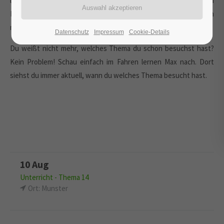
letztendlich brauchst hängt davon ab, ob Du Deinen ersten
Führerschein machst oder Deinen bestehenden Führerschein
mit einer anderen Klasse erweiterst.
Datenschutz
Impressum
Cookie-Details
Du weißt nicht mehr, welches Thema du schon besuchst hast?
Kein Problem! Schau einfach im Fahren lernen Max nach. Dort
siehst du immer aktuell, wann du welches Thema besucht hast.
10 Aug
Unterricht - Thema 14
Ort: Munster