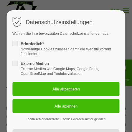
Menu
Datenschutzeinstellungen
Wählen Sie Ihre bevorzugten Datenschutzeinstellungen aus.
Erforderlich*
Theorie
Notwendige Cookies zulassen damit die Website korrekt
funktioniert
Munster
Externe Medien
Externe Medien wie Google Maps, Google Fonts,
OpenStreetMap und Youtube zulassen
Shift+Alt+A
Terminkalender für den Theorieunterricht in Munster.
Die Theorie-Themen werden fortlaufend ausgebildet. Wann
welches Thema dran ist, siehst Du in den Kalenderdaten auf
Technisch erforderliche Cookies werden immer geladen.
dieser Seite. Welche Themen und wie viele Stunden Du