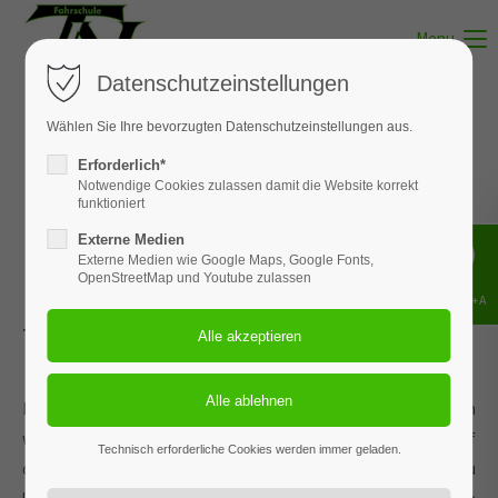
Menu
Datenschutzeinstellungen
Wählen Sie Ihre bevorzugten Datenschutzeinstellungen aus.
Erforderlich*
Theorie
Notwendige Cookies zulassen damit die Website korrekt
funktioniert
Bispingen
Externe Medien
Externe Medien wie Google Maps, Google Fonts,
OpenStreetMap und Youtube zulassen
Shift+Alt+A
Terminkalender für den Theorieunterricht in Bispingen.
Die Theorie-Themen werden fortlaufend ausgebildet. Wann
welches Thema dran ist, siehst Du in den Kalenderdaten auf
Technisch erforderliche Cookies werden immer geladen.
dieser Seite. Welche Themen und wie viele Stunden Du