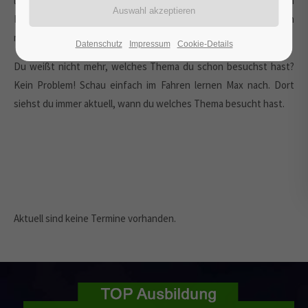
letztendlich brauchst hängt davon ab, ob Du Deinen ersten
Führerschein machst oder Deinen bestehenden Führerschein
mit einer anderen Klasse erweiterst.
Datenschutz
Impressum
Cookie-Details
Du weißt nicht mehr, welches Thema du schon besuchst hast?
Kein Problem! Schau einfach im Fahren lernen Max nach. Dort
siehst du immer aktuell, wann du welches Thema besucht hast.
Aktuell sind keine Termine vorhanden.