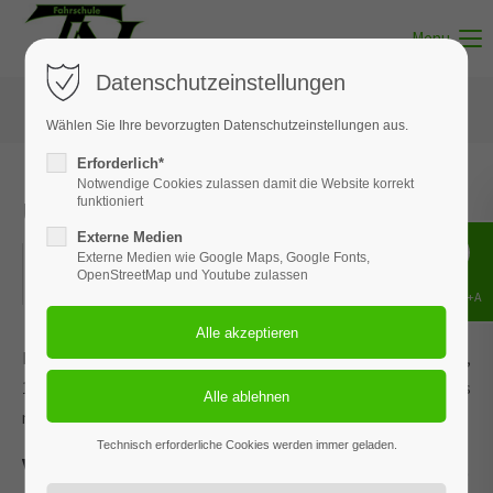
Menu
Datenschutzeinstellungen
Wählen Sie Ihre bevorzugten Datenschutzeinstellungen aus.
Erforderlich*
Notwendige Cookies zulassen damit die Website korrekt
Unterricht - Thema 09
funktioniert
Externe Medien
17.05.2022
Externe Medien wie Google Maps, Google Fonts,
OpenStreetMap und Youtube zulassen
ORT: MUNSTER
Shift+Alt+A
Dieses Ereignis wird an den Terminen 07.01.2026, 10.02.2026,
16.03.2026, 20.04.2026 und 3 weiteren Terminen wiederholt. Das
nächste Ereignis findet statt am
17.05.2022
. bis zum 28.07.2026.
Technisch erforderliche Cookies werden immer geladen.
Verkehrsverhalten bei Fahrmanövern,