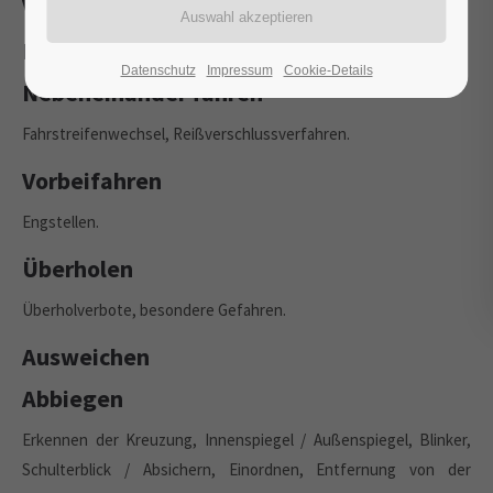
Verkehrsbeobachtung
Einfahren und Anfahren
Datenschutz
Impressum
Cookie-Details
Nebeneinander fahren
Fahrstreifenwechsel, Reißverschlussverfahren.
Vorbeifahren
Engstellen.
Überholen
Überholverbote, besondere Gefahren.
Ausweichen
Abbiegen
Erkennen der Kreuzung, Innenspiegel / Außenspiegel, Blinker,
Schulterblick / Absichern, Einordnen, Entfernung von der