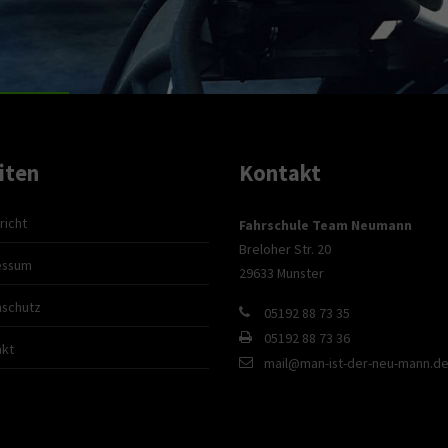
iten
Kontakt
richt
Fahrschule Team Neumann
Breloher Str. 20
essum
29633 Munster
nschutz
05192 88 73 35
05192 88 73 36
akt
mail@man-ist-der-neu-mann.d