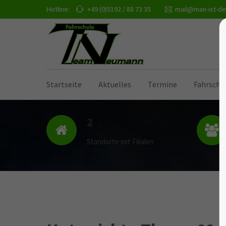
Hotline:
+49 (0)5192 / 88 73 35
mail@man-ist-de
Startseite
Aktuelles
Termine
Fahrschu
2
Standorte mit Filialen