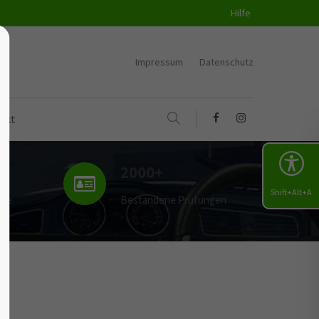
Hilfe
Impressum
Datenschutz
akt
2000+
Shift+Alt+A
uge
Bestandene Prüfungen