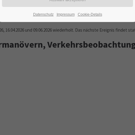
17.05.2022
ORT: BISPINGEN
Datenschutz
Impressum
Cookie-Details
26, 16.04.2026 und 09.06.2026 wiederholt. Das nächste Ereignis findet st
hrmanövern, Verkehrsbeobachtun