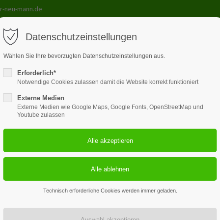
r-neu-mann.de
Datenschutzeinstellungen
Wählen Sie Ihre bevorzugten Datenschutzeinstellungen aus.
Erforderlich*
le
Lehrmittel
Kurse
Galerie
Unterricht
Kont
Notwendige Cookies zulassen damit die Website korrekt funktioniert
Externe Medien
Externe Medien wie Google Maps, Google Fonts, OpenStreetMap und
Youtube zulassen
3
100+
Fahrlehrer plus Chef
verwendete Fahrze
Technisch erforderliche Cookies werden immer geladen.