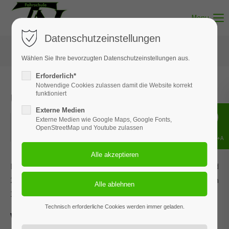
Menu
Datenschutzeinstellungen
Wählen Sie Ihre bevorzugten Datenschutzeinstellungen aus.
Erforderlich*
Notwendige Cookies zulassen damit die Website korrekt
Unterricht - Thema 06
funktioniert
Externe Medien
11.05.2022
Externe Medien wie Google Maps, Google Fonts,
OpenStreetMap und Youtube zulassen
ORT: BISPINGEN
Shift+Alt+A
Dieses Ereignis wird an den Terminen 17.02.2026, 07.04.2026 und
28.05.2026 wiederholt. Das nächste Ereignis findet statt am
11.05.2022
. bis zum 28.05.2026.
Technisch erforderliche Cookies werden immer geladen.
Verkehrsregelungen