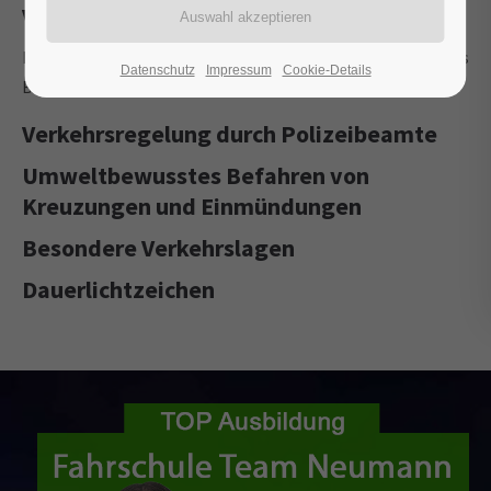
Verkehrsregelungen durch Lichtzeichen
Rot, Rot-Gelb, Grün, Gelb, Anhalten oder Weiterfahren, Gelbes
Datenschutz
Impressum
Cookie-Details
Blinklicht, 2-Farben-Ampel, Grünpfeil.
Verkehrsregelung durch Polizeibeamte
Umweltbewusstes Befahren von
Kreuzungen und Einmündungen
Besondere Verkehrslagen
Dauerlichtzeichen