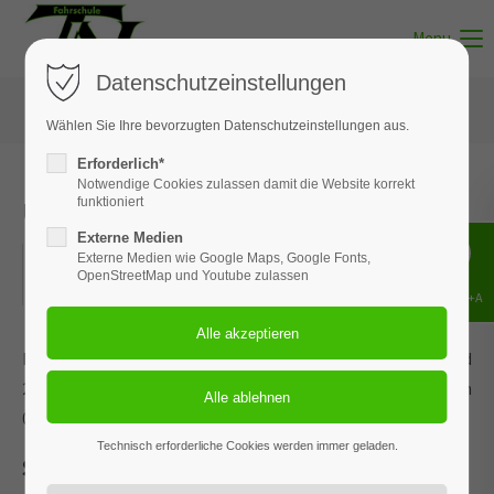
Menu
Datenschutzeinstellungen
Wählen Sie Ihre bevorzugten Datenschutzeinstellungen aus.
Erforderlich*
Notwendige Cookies zulassen damit die Website korrekt
Unterricht - Thema 04
funktioniert
Externe Medien
07.05.2022
Externe Medien wie Google Maps, Google Fonts,
OpenStreetMap und Youtube zulassen
ORT: BISPINGEN
Shift+Alt+A
Dieses Ereignis wird an den Terminen 10.02.2026, 31.03.2026 und
21.05.2026 wiederholt. Das nächste Ereignis findet statt am
07.05.2022
. bis zum 21.05.2026.
Technisch erforderliche Cookies werden immer geladen.
Straßenverkehrssystem und seine