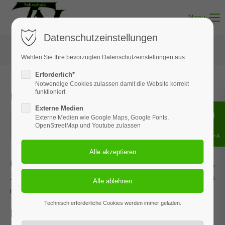
Menu
Datenschutzeinstellungen
Wählen Sie Ihre bevorzugten Datenschutzeinstellungen aus.
Erforderlich*
Notwendige Cookies zulassen damit die Website korrekt
Unterricht - Thema 01
funktioniert
Externe Medien
01.05.2022
Externe Medien wie Google Maps, Google Fonts,
OpenStreetMap und Youtube zulassen
ORT: SOLTAU
Shift+Alt+A
Dieses Ereignis wird an den Terminen 19.12.2023, 30.01.2024,
29.02.2024, 03.04.2024 und 7 weiteren Terminen wiederholt. Das
nächste Ereignis findet statt am
01.05.2022
. bis zum 27.11.2024.
Technisch erforderliche Cookies werden immer geladen.
Persönliche Voraussetzungen /