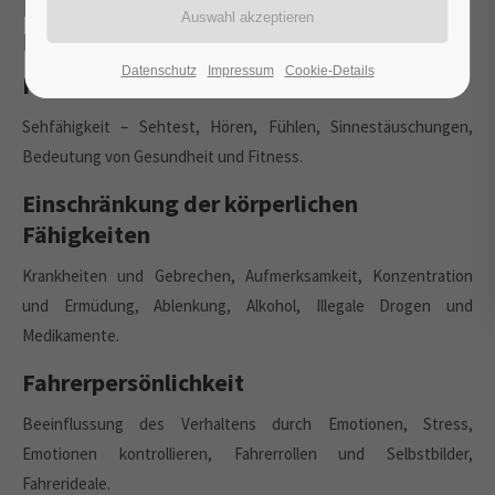
Risikofaktor Mensch, Körperliche
Fähigkeiten
Datenschutz
Impressum
Cookie-Details
Körperliche Fähigkeiten
Sehfähigkeit – Sehtest, Hören, Fühlen, Sinnestäuschungen,
Bedeutung von Gesundheit und Fitness.
Einschränkung der körperlichen
Fähigkeiten
Krankheiten und Gebrechen, Aufmerksamkeit, Konzentration
und Ermüdung, Ablenkung, Alkohol, Illegale Drogen und
Medikamente.
Fahrerpersönlichkeit
Beeinflussung des Verhaltens durch Emotionen, Stress,
Emotionen kontrollieren, Fahrerrollen und Selbstbilder,
Fahrerideale.