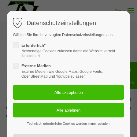
Menu
Datenschutzeinstellungen
Wählen Sie Ihre bevorzugten Datenschutzeinstellungen aus.
Erforderlich*
Notwendige Cookies zulassen damit die Website korrekt
Unterricht - Thema 01
funktioniert
Externe Medien
01.05.2022
Externe Medien wie Google Maps, Google Fonts,
OpenStreetMap und Youtube zulassen
ORT: BISPINGEN
Shift+Alt+A
Dieses Ereignis wird an den Terminen 29.01.2026, 19.03.2026 und
07.05.2026 wiederholt. Das nächste Ereignis findet statt am
01.05.2022
. bis zum 07.05.2026.
Technisch erforderliche Cookies werden immer geladen.
Persönliche Voraussetzungen /