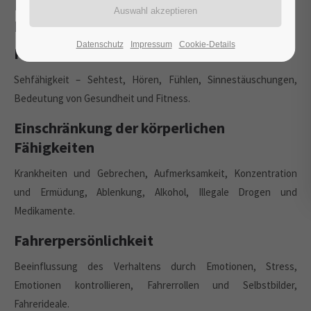
Risikofaktor Mensch, Körperliche
Fähigkeiten
Datenschutz
Impressum
Cookie-Details
Körperliche Fähigkeiten
Sehfähigkeit – Sehtest, Hören, Fühlen, Sinnestäuschungen,
Bedeutung von Gesundheit und Fitness.
Einschränkung der körperlichen
Fähigkeiten
Krankheiten und Gebrechen, Aufmerksamkeit, Konzentration
und Ermüdung, Ablenkung, Alkohol, Illegale Drogen und
Medikamente.
Fahrerpersönlichkeit
Beeinflussung des Verhaltens durch Emotionen, Stress,
Emotionen kontrollieren, Fahrerrollen und Selbstbilder,
Fahrerideale.