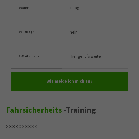
1 Tag
Dauer:
nein
Prüfung:
Hier geht´s weiter
E-Mail an uns:
Wie melde ich mich an?
Fahrsicherheits
-Training