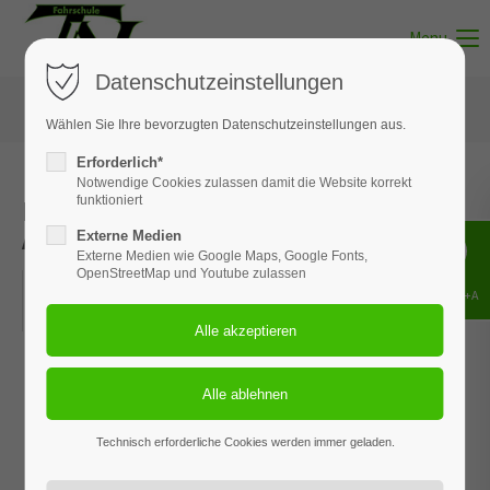
Menu
Datenschutzeinstellungen
Wählen Sie Ihre bevorzugten Datenschutzeinstellungen aus.
Erforderlich*
Notwendige Cookies zulassen damit die Website korrekt
Fahrsicherheitstraining | 19.
funktioniert
August 2023
Externe Medien
Externe Medien wie Google Maps, Google Fonts,
OpenStreetMap und Youtube zulassen
19.08.2023, 09:00–16:30
Shift+Alt+A
ORT: BISPINGEN
Technisch erforderliche Cookies werden immer geladen.