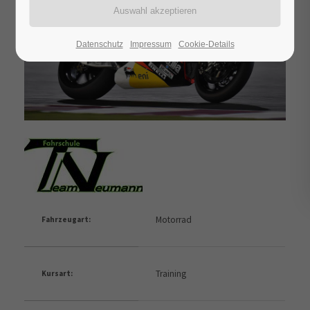
Datenschutz
Impressum
Cookie-Details
Motorrad
Fahrzeugart:
Training
Kursart: