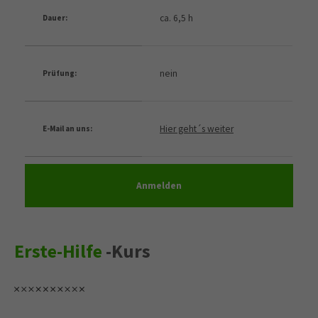
ca. 6,5 h
Dauer:
nein
Prüfung:
Hier geht´s weiter
E-Mail an uns:
Anmelden
Erste-Hilfe
-Kurs