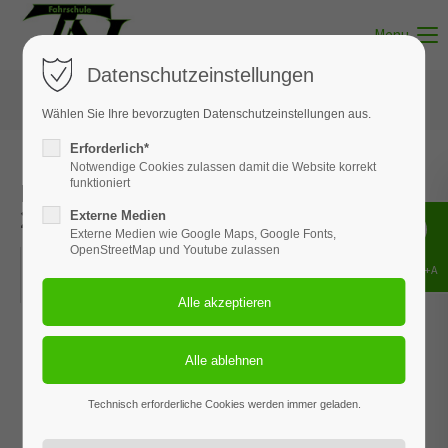
Menu
Datenschutzeinstellungen
Wählen Sie Ihre bevorzugten Datenschutzeinstellungen aus.
Erforderlich*
Notwendige Cookies zulassen damit die Website korrekt
Erste-Hilfe-Kurs | 20. September
funktioniert
2025
Externe Medien
Externe Medien wie Google Maps, Google Fonts,
OpenStreetMap und Youtube zulassen
20.09.2025, 08:00
Shift+Alt+A
ORT: FILIALE IN MUNSTER
Technisch erforderliche Cookies werden immer geladen.