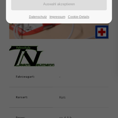
Datenschutz
Impressum
Cookie-Details
-
Fahrzeugart:
Kurs
Kursart:
ca. 6,5 h
Dauer: