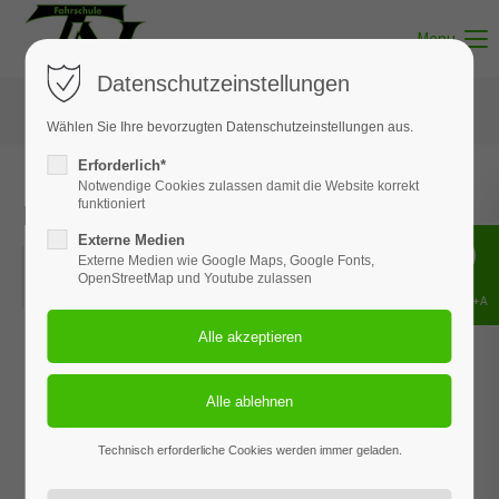
Menu
Datenschutzeinstellungen
Wählen Sie Ihre bevorzugten Datenschutzeinstellungen aus.
Erforderlich*
Notwendige Cookies zulassen damit die Website korrekt
Erste-Hilfe-Kurs | 11. März 2023
funktioniert
Externe Medien
11.03.2023, 09:00–16:30
Externe Medien wie Google Maps, Google Fonts,
OpenStreetMap und Youtube zulassen
ORT: FILIALE IN SOLTAU
Shift+Alt+A
Technisch erforderliche Cookies werden immer geladen.