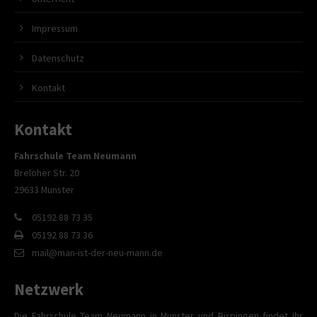
Impressum
Datenschutz
Kontakt
Kontakt
Fahrschule Team Neumann
Breloher Str. 20
29633 Munster
05192 88 73 35
05192 88 73 36
mail@man-ist-der-neu-mann.de
Netzwerk
Die Fahrschule Team Neumann in Munster und Bispingen findet Ihr