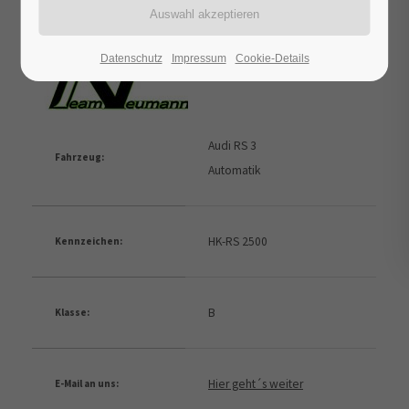
Datenschutz
Impressum
Cookie-Details
Audi RS 3
Fahrzeug:
Automatik
HK-RS 2500
Kennzeichen:
B
Klasse:
Hier geht´s weiter
E-Mail an uns: