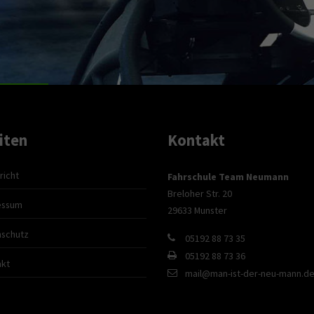
iten
Kontakt
richt
Fahrschule Team Neumann
Breloher Str. 20
essum
29633 Munster
nschutz
05192 88 73 35
05192 88 73 36
akt
mail@man-ist-der-neu-mann.d