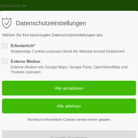
r-neu-mann.de
Datenschutzeinstellungen
Wählen Sie Ihre bevorzugten Datenschutzeinstellungen aus.
Erforderlich*
le
Lehrmittel
Kurse
Galerie
Unterricht
Kont
Notwendige Cookies zulassen damit die Website korrekt funktioniert
Externe Medien
Externe Medien wie Google Maps, Google Fonts, OpenStreetMap und
Youtube zulassen
3
100+
Fahrlehrer plus Chef
verwendete Fahrze
Technisch erforderliche Cookies werden immer geladen.