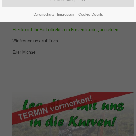
A
m Sonntag den 03. September 2023 führen wir am Heidberg
Drei Gruppen mit erfahrenen Instruktoren und eine frei f
Datenschutz
Impressum
Cookie-Details
Natürlich ist auf für die Sanitätsdienstliche Versorgung 
Hier könnt Ihr Euch direkt zum Kurventraining anmelden
.
Wir freuen uns auf Euch.
Euer Michael