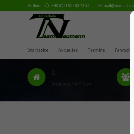
Hotline:
+49 (0)5192 / 88 73 35
mail@man-ist-de
Startseite
Aktuelles
Termine
Fahrschu
2
Standorte mit Filialen