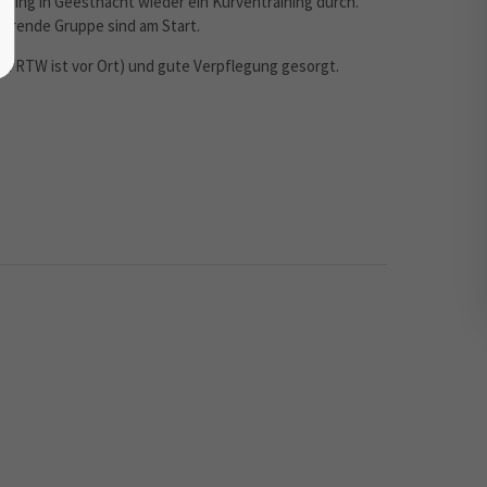
ring in Geesthacht wieder ein Kurventraining durch.
ahrende Gruppe sind am Start.
(ein RTW ist vor Ort) und gute Verpflegung gesorgt.