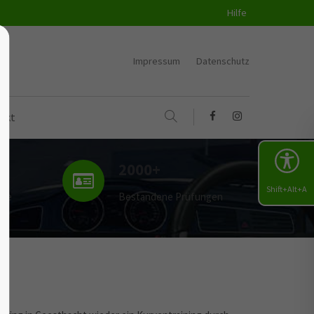
Hilfe
Impressum
Datenschutz
akt
2000+
Shift+Alt+A
uge
Bestandene Prüfungen