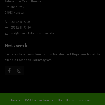
Fahrschule Team Neumann
Breloher Str. 20
29633 Munster
05192 88 73 35
05192 88 73 36
mail@man-ist-der-neu-mann.de
Netzwerk
Die Fahrschule Team Neumann in Munster und Bispingen findet Ihr
auch auf Facebook und Instagram.
Urheberrecht 2026. Michael Neumann | Erstellt von
edm-service