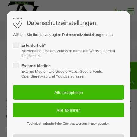
Menu
Datenschutzeinstellungen
Wählen Sie Ihre bevorzugten Datenschutzeinstellungen aus.
Erforderlich*
Notwendige Cookies zulassen damit die Website korrekt
Unterricht - Thema 14
funktioniert
Externe Medien
07.07.2026
Externe Medien wie Google Maps, Google Fonts,
OpenStreetMap und Youtube zulassen
ORT: MUNSTER
Shift+Alt+A
Dieses Ereignis wird an den Terminen 20.01.2026, 23.02.2026,
25.03.2026, 29.04.2026 und 3 weiteren Terminen wiederholt. Das
nächste Ereignis findet statt am
27.05.2022
. bis zum 10.08.2026.
Technisch erforderliche Cookies werden immer geladen.
Fahren mit Solokraftfahrzeugen u.