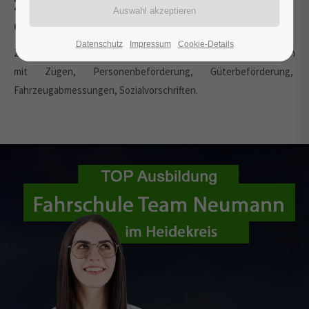
Zügen, Personen - u.
Güterbeförderung
Datenschutz
Impressum
Cookie-Details
Zusammenstellen von Zügen, Verbinden und Trennen, Fahren
mit Zügen, Personenbeförderung, Güterbeförderung,
Fahrzeugabmessungen, Sozialvorschriften.