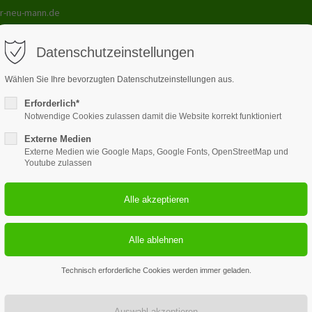
r-neu-mann.de
Datenschutzeinstellungen
Wählen Sie Ihre bevorzugten Datenschutzeinstellungen aus.
Erforderlich*
le
Lehrmittel
Kurse
Galerie
Unterricht
Kont
Notwendige Cookies zulassen damit die Website korrekt funktioniert
Externe Medien
Externe Medien wie Google Maps, Google Fonts, OpenStreetMap und
Youtube zulassen
3
100+
Fahrlehrer plus Chef
verwendete Fahrze
Technisch erforderliche Cookies werden immer geladen.