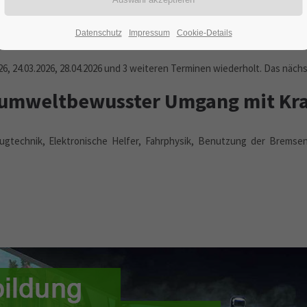
02.06.2026
ORT: MUNSTER
Datenschutz
Impressum
Cookie-Details
26, 24.03.2026, 28.04.2026 und 3 weiteren Terminen wiederholt. Das näch
 umweltbewusster Umgang mit Kra
rzeugtechnik, Elektronische Helfer, Fahrphysik, Benutzung der Brem