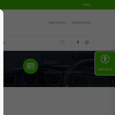
Hilfe
Impressum
Datenschutz
akt
2000+
Shift+Alt+A
uge
Bestandene Prüfungen