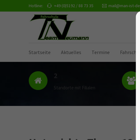
Hotline:
+49 (0)5192 / 88 73 35
mail@man-ist-de
Startseite
Aktuelles
Termine
Fahrschu
2
Standorte mit Filialen