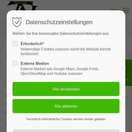
Menu
Datenschutzeinstellungen
Wählen Sie Ihre bevorzugten Datenschutzeinstellungen aus.
Erforderlich*
Notwendige Cookies zulassen damit die Website korrekt
Unterricht - Thema 12
funktioniert
Externe Medien
01.06.2026
Externe Medien wie Google Maps, Google Fonts,
OpenStreetMap und Youtube zulassen
ORT: MUNSTER
Shift+Alt+A
Dieses Ereignis wird an den Terminen 14.01.2026, 17.02.2026,
23.03.2026, 27.04.2026 und 3 weiteren Terminen wiederholt. Das
nächste Ereignis findet statt am
23.05.2022
. bis zum 04.08.2026.
Technisch erforderliche Cookies werden immer geladen.
Lebenslanges Lernen