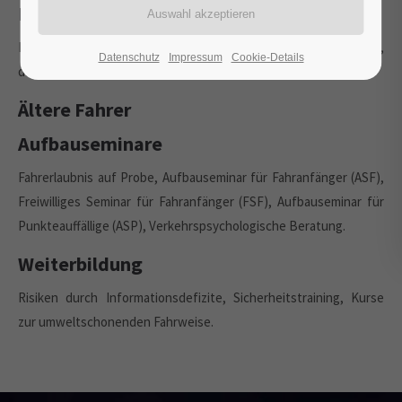
Fahranfänger und junge Fahrer
Fakten, Fahrerfahrung, Begleitetes Fahren, Risikobereitschaft,
Datenschutz
Impressum
Cookie-Details
der "Discounfall".
Ältere Fahrer
Aufbauseminare
Fahrerlaubnis auf Probe, Aufbauseminar für Fahranfänger (ASF),
Freiwilliges Seminar für Fahranfänger (FSF), Aufbauseminar für
Punkteauffällige (ASP), Verkehrspsychologische Beratung.
Weiterbildung
Risiken durch Informationsdefizite, Sicherheitstraining, Kurse
zur umweltschonenden Fahrweise.