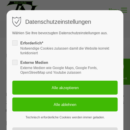
Menu
Datenschutzeinstellungen
Wählen Sie Ihre bevorzugten Datenschutzeinstellungen aus.
Erforderlich*
Notwendige Cookies zulassen damit die Website korrekt
Unterricht - Thema 12
funktioniert
Externe Medien
23.06.2025
Externe Medien wie Google Maps, Google Fonts,
OpenStreetMap und Youtube zulassen
ORT: MUNSTER
Shift+Alt+A
Dieses Ereignis wird an den Terminen 14.01.2026, 17.02.2026,
23.03.2026, 27.04.2026 und 3 weiteren Terminen wiederholt. Das
nächste Ereignis findet statt am
23.05.2022
. bis zum 04.08.2026.
Technisch erforderliche Cookies werden immer geladen.
Lebenslanges Lernen