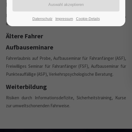
Fahranfänger und junge Fahrer
Fakten, Fahrerfahrung, Begleitetes Fahren, Risikobereitschaft,
Datenschutz
Impressum
Cookie-Details
der "Discounfall".
Ältere Fahrer
Aufbauseminare
Fahrerlaubnis auf Probe, Aufbauseminar für Fahranfänger (ASF),
Freiwilliges Seminar für Fahranfänger (FSF), Aufbauseminar für
Punkteauffällige (ASP), Verkehrspsychologische Beratung.
Weiterbildung
Risiken durch Informationsdefizite, Sicherheitstraining, Kurse
zur umweltschonenden Fahrweise.