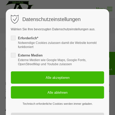
Menu
Datenschutzeinstellungen
Wählen Sie Ihre bevorzugten Datenschutzeinstellungen aus.
Erforderlich*
Notwendige Cookies zulassen damit die Website korrekt
Unterricht - Thema 08
funktioniert
Externe Medien
23.06.2026
Externe Medien wie Google Maps, Google Fonts,
OpenStreetMap und Youtube zulassen
ORT: MUNSTER
Shift+Alt+A
Dieses Ereignis wird an den Terminen 06.01.2026, 09.02.2026,
11.03.2026, 15.04.2026 und 3 weiteren Terminen wiederholt. Das
nächste Ereignis findet statt am
15.05.2022
. bis zum 27.07.2026.
Technisch erforderliche Cookies werden immer geladen.
Andere Teilnehmer im