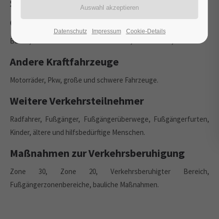
Straßenverkehr
Öffentliche Verkehrsmittel
Datenschutz
Impressum
Cookie-Details
Busse, Schulbusse und Straßenbahnen, Haltestellen, Taxen.
Andere Kraftfahrzeuge
Motorräder, Pkw, große und schwere Fahrzeuge.
Weitere Verkehrsteilnehmer
Radfahrer, Fußgänger, Fußgängerüberwege, Fußgängerfurten,
Kinder, ältere und hilfsbedürftige Menschen.
Maßnahmen zur Verkehrsberuhigung
Zone 30, Zone 20, Verkehrsberuhigter Bereich,
Fußgängerzonenbereiche, bauliche Maßnahmen.