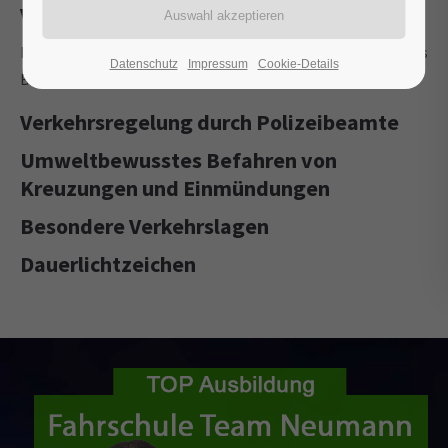
Verkehrsregelungen durch Lichtzeichen
Rot, Rot-Gelb, Grün, Gelb, Anhalten oder Weiterfahren, Gelbes
Datenschutz
Impressum
Cookie-Details
Blinklicht, 2-Farben-Ampel, Grünpfeil.
Verkehrsregelung durch Polizeibeamte
Umweltbewusstes Befahren von
Kreuzungen und Einmündungen
Besondere Verkehrslagen
Dauerlichtzeichen