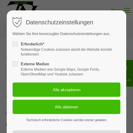
Menu
Datenschutzeinstellungen
Wählen Sie Ihre bevorzugten Datenschutzeinstellungen aus.
Erforderlich*
Notwendige Cookies zulassen damit die Website korrekt
Unterricht - Thema 06
funktioniert
Externe Medien
21.07.2026
Externe Medien wie Google Maps, Google Fonts,
OpenStreetMap und Youtube zulassen
ORT: MUNSTER
Shift+Alt+A
Dieses Ereignis wird an den Terminen 03.02.2026, 09.03.2026,
13.04.2026, 13.05.2026 und 2 weiteren Terminen wiederholt. Das
nächste Ereignis findet statt am
11.05.2022
. bis zum 21.07.2026.
Technisch erforderliche Cookies werden immer geladen.
Verkehrsregelungen