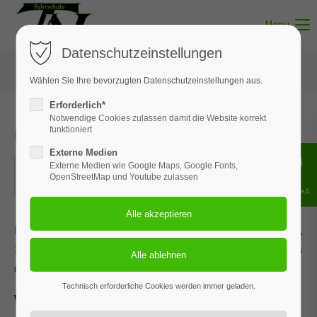
Menu
Datenschutzeinstellungen
Wählen Sie Ihre bevorzugten Datenschutzeinstellungen aus.
Erforderlich*
Notwendige Cookies zulassen damit die Website korrekt
Unterricht - Thema 06
funktioniert
Externe Medien
17.06.2026
Externe Medien wie Google Maps, Google Fonts,
OpenStreetMap und Youtube zulassen
ORT: MUNSTER
Shift+Alt+A
Dieses Ereignis wird an den Terminen 03.02.2026, 09.03.2026,
13.04.2026, 13.05.2026 und 2 weiteren Terminen wiederholt. Das
nächste Ereignis findet statt am
11.05.2022
. bis zum 21.07.2026.
Technisch erforderliche Cookies werden immer geladen.
Verkehrsregelungen