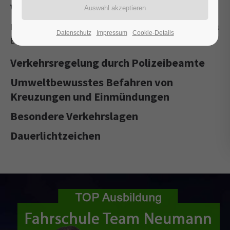
Verkehrsregelungen durch Lichtzeichen
Rot, Rot-Gelb, Grün, Gelb, Anhalten oder Weiterfahren, Gelbes
Datenschutz
Impressum
Cookie-Details
Blinklicht, 2-Farben-Ampel, Grünpfeil.
Verkehrsregelung durch Polizeibeamte
Umweltbewusstes Befahren von
Kreuzungen und Einmündungen
Besondere Verkehrslagen
Dauerlichtzeichen