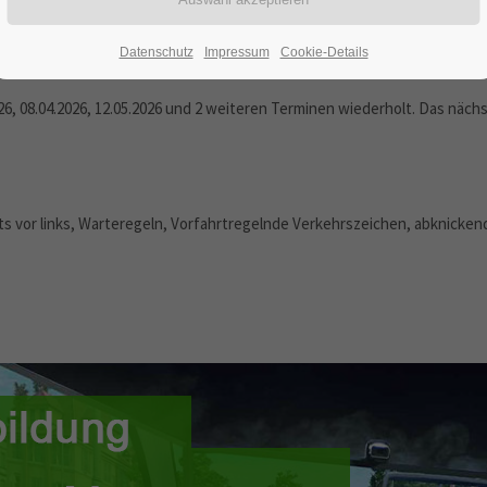
20.07.2026
ORT: MUNSTER
Datenschutz
Impressum
Cookie-Details
26, 08.04.2026, 12.05.2026 und 2 weiteren Terminen wiederholt. Das näch
ts vor links, Warteregeln, Vorfahrtregelnde Verkehrszeichen, abknickend