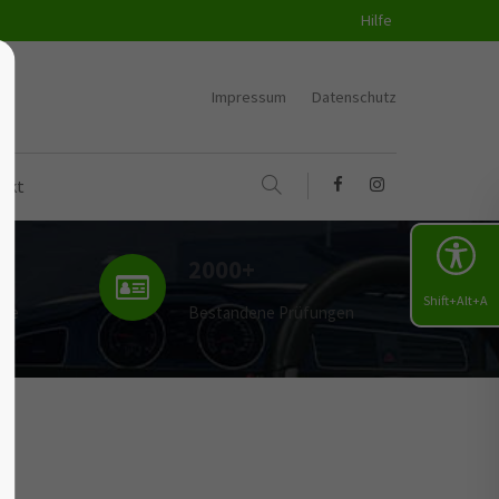
Hilfe
Impressum
Datenschutz
akt
2000+
Shift+Alt+A
uge
Bestandene Prüfungen