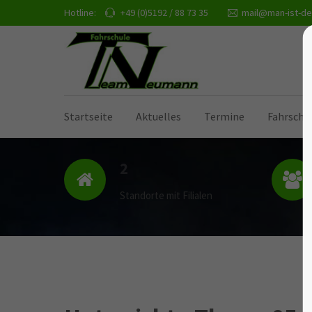
Hotline:
+49 (0)5192 / 88 73 35
mail@man-ist-de
Startseite
Aktuelles
Termine
Fahrschu
2
Standorte mit Filialen