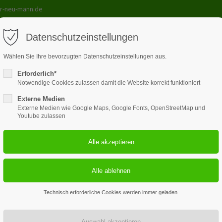
r-neu-mann.de
Datenschutzeinstellungen
Wählen Sie Ihre bevorzugten Datenschutzeinstellungen aus.
Erforderlich*
le
Lehrmittel
Kurse
Galerie
Unterricht
Kont
Notwendige Cookies zulassen damit die Website korrekt funktioniert
Externe Medien
Externe Medien wie Google Maps, Google Fonts, OpenStreetMap und
Youtube zulassen
3
100+
Fahrlehrer plus Chef
verwendete Fahrze
Technisch erforderliche Cookies werden immer geladen.