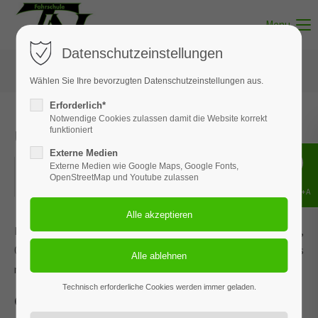
Menu
Datenschutzeinstellungen
Wählen Sie Ihre bevorzugten Datenschutzeinstellungen aus.
Erforderlich*
Notwendige Cookies zulassen damit die Website korrekt
Unterricht - Thema 03
funktioniert
Externe Medien
14.07.2026
Externe Medien wie Google Maps, Google Fonts,
OpenStreetMap und Youtube zulassen
ORT: MUNSTER
Shift+Alt+A
Dieses Ereignis wird an den Terminen 27.01.2026, 02.03.2026,
01.04.2026, 06.05.2026 und 2 weiteren Terminen wiederholt. Das
nächste Ereignis findet statt am
05.05.2022
. bis zum 14.07.2026.
Technisch erforderliche Cookies werden immer geladen.
Grundregeln, Verkehrszeichen und