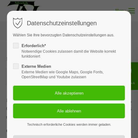
Menu
Datenschutzeinstellungen
Wählen Sie Ihre bevorzugten Datenschutzeinstellungen aus.
Erforderlich*
Notwendige Cookies zulassen damit die Website korrekt
Unterricht - Thema 03
funktioniert
Externe Medien
10.06.2026
Externe Medien wie Google Maps, Google Fonts,
OpenStreetMap und Youtube zulassen
ORT: MUNSTER
Shift+Alt+A
Dieses Ereignis wird an den Terminen 27.01.2026, 02.03.2026,
01.04.2026, 06.05.2026 und 2 weiteren Terminen wiederholt. Das
nächste Ereignis findet statt am
05.05.2022
. bis zum 14.07.2026.
Technisch erforderliche Cookies werden immer geladen.
Grundregeln, Verkehrszeichen und