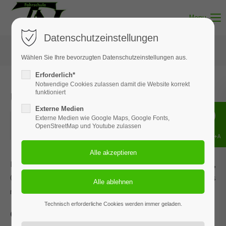
Menu
Datenschutzeinstellungen
Wählen Sie Ihre bevorzugten Datenschutzeinstellungen aus.
Erforderlich*
Notwendige Cookies zulassen damit die Website korrekt
Unterricht - Thema 03
funktioniert
Externe Medien
28.05.2025
Externe Medien wie Google Maps, Google Fonts,
OpenStreetMap und Youtube zulassen
ORT: MUNSTER
Shift+Alt+A
Dieses Ereignis wird an den Terminen 27.01.2026, 02.03.2026,
01.04.2026, 06.05.2026 und 2 weiteren Terminen wiederholt. Das
nächste Ereignis findet statt am
05.05.2022
. bis zum 14.07.2026.
Technisch erforderliche Cookies werden immer geladen.
Grundregeln, Verkehrszeichen und