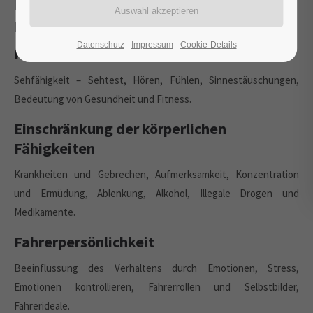
Risikofaktor Mensch, Körperliche
Fähigkeiten
Datenschutz
Impressum
Cookie-Details
Körperliche Fähigkeiten
Sehfähigkeit – Sehtest, Hören, Fühlen, Sinnestäuschungen,
Bedeutung von Gesundheit und Fitness.
Einschränkung der körperlichen
Fähigkeiten
Krankheiten und Gebrechen, Aufmerksamkeit, Konzentration
und Ermüdung, Ablenkung, Alkohol, Illegale Drogen und
Medikamente.
Fahrerpersönlichkeit
Beeinflussung des Verhaltens durch Emotionen, Stress,
Emotionen kontrollieren, Fahrerrollen und Selbstbilder,
Fahrerideale.