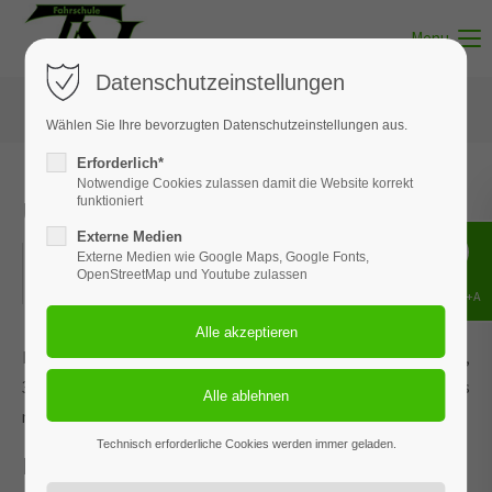
Menu
Datenschutzeinstellungen
Wählen Sie Ihre bevorzugten Datenschutzeinstellungen aus.
Erforderlich*
Notwendige Cookies zulassen damit die Website korrekt
Unterricht - Thema 02
funktioniert
Externe Medien
04.08.2025
Externe Medien wie Google Maps, Google Fonts,
OpenStreetMap und Youtube zulassen
ORT: MUNSTER
Shift+Alt+A
Dieses Ereignis wird an den Terminen 26.01.2026, 25.02.2026,
31.03.2026, 05.05.2026 und 2 weiteren Terminen wiederholt. Das
nächste Ereignis findet statt am
03.05.2022
. bis zum 13.07.2026.
Technisch erforderliche Cookies werden immer geladen.
Persönliche Voraussetzungen /