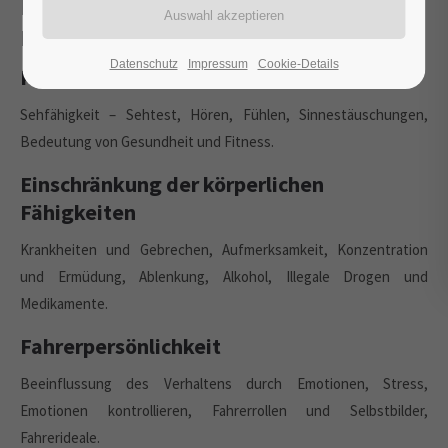
Risikofaktor Mensch, Körperliche
Fähigkeiten
Datenschutz
Impressum
Cookie-Details
Körperliche Fähigkeiten
Sehfähigkeit – Sehtest, Hören, Fühlen, Sinnestäuschungen,
Bedeutung von Gesundheit und Fitness.
Einschränkung der körperlichen
Fähigkeiten
Krankheiten und Gebrechen, Aufmerksamkeit, Konzentration
und Ermüdung, Ablenkung, Alkohol, Illegale Drogen und
Medikamente.
Fahrerpersönlichkeit
Beeinflussung des Verhaltens durch Emotionen, Stress,
Emotionen kontrollieren, Fahrerrollen und Selbstbilder,
Fahrerideale.