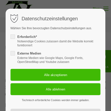
Menu
Datenschutzeinstellungen
Wählen Sie Ihre bevorzugten Datenschutzeinstellungen aus.
Erforderlich*
Notwendige Cookies zulassen damit die Website korrekt
Unterricht - Thema 01
funktioniert
Externe Medien
08.07.2026
Externe Medien wie Google Maps, Google Fonts,
OpenStreetMap und Youtube zulassen
ORT: MUNSTER
Shift+Alt+A
Dieses Ereignis wird an den Terminen 21.01.2026, 24.02.2026,
30.03.2026, 04.05.2026 und 2 weiteren Terminen wiederholt. Das
nächste Ereignis findet statt am
01.05.2022
. bis zum 08.07.2026.
Technisch erforderliche Cookies werden immer geladen.
Persönliche Voraussetzungen /