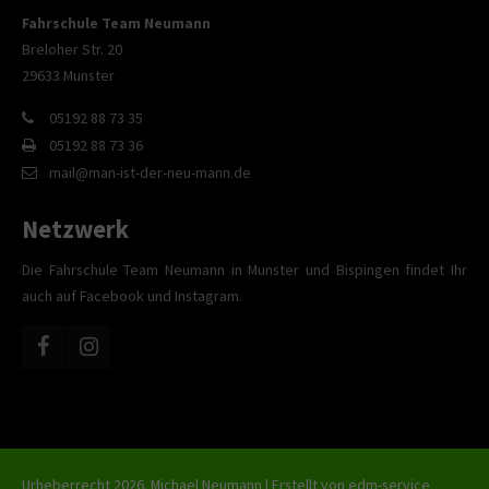
Fahrschule Team Neumann
Breloher Str. 20
29633 Munster
05192 88 73 35
05192 88 73 36
mail@man-ist-der-neu-mann.de
Netzwerk
Die Fahrschule Team Neumann in Munster und Bispingen findet Ihr
auch auf Facebook und Instagram.
Urheberrecht 2026. Michael Neumann | Erstellt von
edm-service