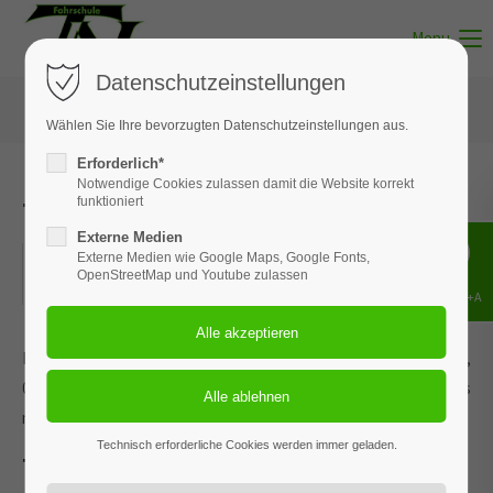
Menu
Datenschutzeinstellungen
Wählen Sie Ihre bevorzugten Datenschutzeinstellungen aus.
Erforderlich*
Notwendige Cookies zulassen damit die Website korrekt
Theorie Klasse A - Thema 1 und 3
funktioniert
Externe Medien
02.06.2026
Externe Medien wie Google Maps, Google Fonts,
OpenStreetMap und Youtube zulassen
ORT: MUNSTER
Shift+Alt+A
Dieses Ereignis wird an den Terminen 24.03.2026, 28.04.2026,
02.06.2026, 06.07.2026 und 1 weiteren Termin wiederholt. Das
nächste Ereignis findet statt am
12.03.2025
. bis zum 05.08.2026.
Technisch erforderliche Cookies werden immer geladen.
Thema 1