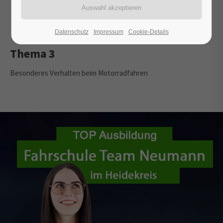
Fahrer
Beifahrer
Fahrzeug
Datenschutz
Impressum
Cookie-Details
Thema 3
Besonderes Verhalten beim Motorradfahren